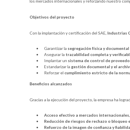
los mercados internacionales y reforzando nuestro compr
Objetivos del proyecto
Con la implantación y certificación del SAE,
Industrias C
Garantizar la
segregación física y documental
Asegurar la
trazabilidad completa y verificab
Implantar un
sistema de control de proveedo
Estandarizar la
gestión documental y el archiv
Reforzar el
cumplimiento estricto de la norma
Beneficios alcanzados
Gracias a la ejecución del proyecto, la empresa ha logra
Acceso efectivo a mercados internacionales
Reducción de riesgos de rechazo o bloqueo 
Refuerzo de la imagen de confianza y fiabilid